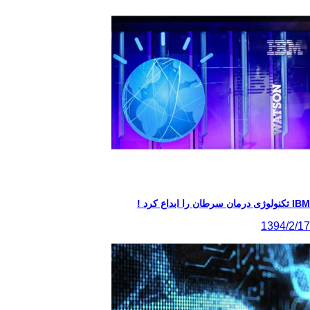
IBM تکنولوژی درمان سرطان را ابداع کرد !
1394/2/17