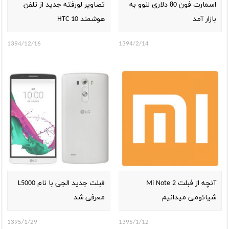
اسمارت فون 80 دلاری لنوو به
تصاویر لورفته جدید از تلفن
بازار آمد
هوشمند HTC 10
1394/12/16
1394/2/14
آنچه از فبلت Mi Note 2
فبلت جدید الجی با نام L5000
شیائومی میدانیم
معرفی شد
1395/1/29
1395/1/12