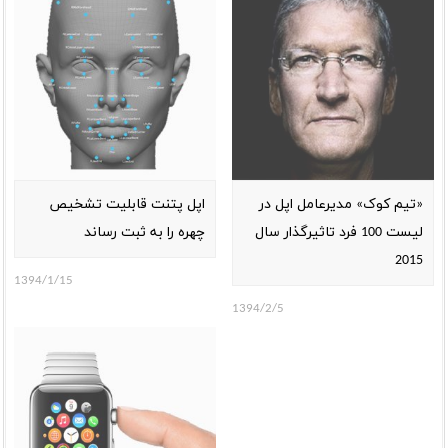
«تیم کوک» مدیرعامل اپل در
اپل پتنت قابلیت تشخیص
لیست 100 فرد تاثیرگذار سال
چهره را به ثبت رساند
2015
1394/1/15
1394/2/5