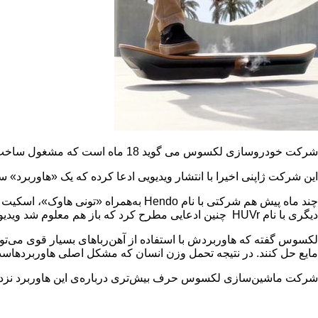
شرکت خودروسازی لکسوس می گوید 18 ماه است که مشغول ساخت یک هاوربرد (تخته شناور) است.
این شرکت ژاپنی اخیرا با انتشار ویدیویی ادعا کرده که یک «هاوربرد» س
چند ماه پیش هم شرکتی با نام
Hendo
به‌همراه «تونی هاوک»، اسکیت س
دیگری ‌با نام
HUVr
چنین ادعایی مطرح کرد که باز هم معلوم شد ویدیوی 
لکسوس گفته که هاوربردش با استفاده از آهن‌رباهای بسیار قوی می‌تو
مایع حل کنند. در نتیجه تحمل وزن انسان که مشکل اصلی هاوربردها
شرکت ماشین‌سازی لکسوس حرف بیش‌تری درباره‌ی این هاوربرد نزده اس