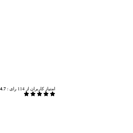
امتیاز کاربران از
114
رای :
4.7