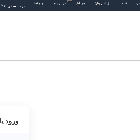
اپ
تبلت
آل این وان
موبایل
درباره ما
راهنما
بروزرسانی: ۱۴۰۵/۵/۱۷
ورود یا