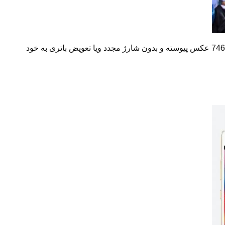
در شهر مکزیک با 746 عکس پیوسته و بدون شارژ مجدد ویا تعویض باتری به خود