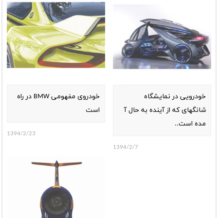
خودرویی در نمایشگاه
خودروی مفهومی BMW در راه
شانگهای که از آینده به حال آ
است
مده است..
1394/2/23
1394/2/7