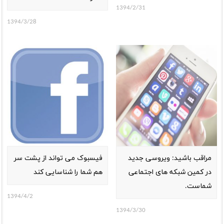
1394/2/31
1394/3/28
مراقب باشید: ویروسی جدید
فیسبوک می تواند از پشت سر
در کمین شبکه های اجتماعی
هم شما را شناسایی کند
شماست.
1394/4/2
1394/3/30