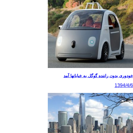
خودوری بدون راننده گوگل به خیابانها آمد
1394/4/6