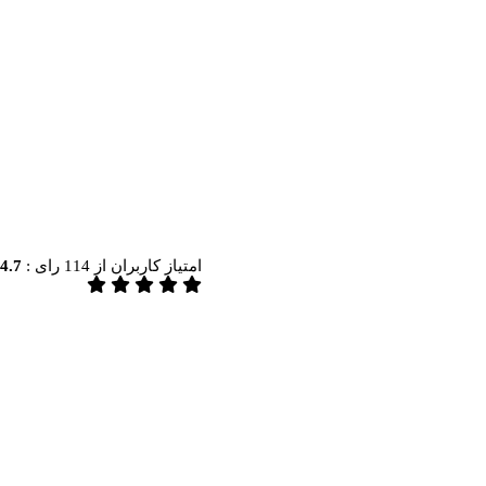
امتیاز کاربران از
114
رای :
4.7