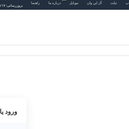
اپ
تبلت
آل این وان
موبایل
درباره ما
راهنما
بروزرسانی: ۱۴۰۵/۵/۱۷
ورود یا