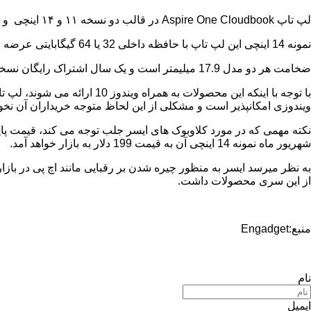
لپ تاپ
Aspire One Cloudbook
در قالب دو نسخه ۱۱ و ۱۴ اینچی و با رزلوشن ۱۳۶۶ در ۷۶۸ پیکسل عرضه خواهد شد. این محصول مجهز به یک چیپست
نمونه 14 اینچی این لپ تاپ با حافظه داخلی 32 یا 64 گیگابایتی عرضه می شود و مدل 11 اینچی آن از 16 یا 32 گیگابایت حافظه داخلی برخوردار خواهد بود.
ضخامت هر دو مدل 17.9 میلیمتر است و یک سال اشتراک رایگان نسخه شخصی آفیس 365 به همراه 100 گیگابایت تا یک ترابایت فضای ذخیره سازی در اختیار خریداران قرار خواهد گرفت.
با توجه با اینکه این محصول
ویندوزی امکانپذیر است و مشکلی از این لحاظ متوجه خریداران آن نخوا
نکته مهمی که در مورد کلاوبوک های ایسر جلب توجه می کند، قیمت پ
شهریور ماه نمونه 14 اینچی آن به قیمت 199 دلار به بازار خواهد آمد.
به نظر میرسد ایسر به منظور چیره شدن بر رقبایی مانند اچ پی در بازار 
از این سری محصولات داشت.
منبع:Engadget
نام
ایمیل