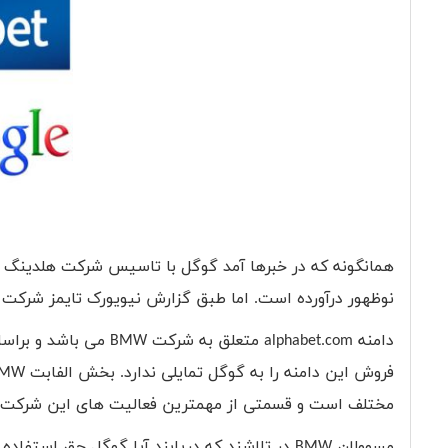
همانگونه که در خبرها آمد گوگل با تاسیس شرکت هلدینگ آ
نوظهور درآورده است. اما طبق گزارش نیویورک تایمز شرکت ما
دامنه
alphabet.com
متعلق به شرکت
BMW
می باشد و براس
فروش این دامنه را به گوگل تمایلی ندارد. بخش الفابت
BMW
مختلف است و قسمتی از مهمترین فعالیت های این شرکت 
مسوولان
BMW
در تلاشند که دریابند آیا گوگل حق استفاده ا