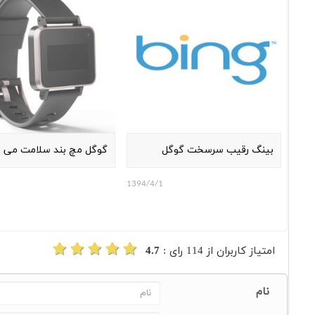
بینگ رقیب سرسخت گوگل
گوگل مچ بند سلامت می س
1394/4/1
امتیاز کاربران از
114
رای :
4.7
نام