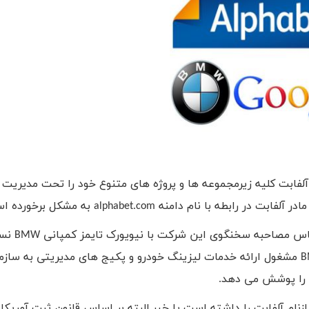
لفابت کلیه زیرمجموعه ها و پروژه های متنوع خود را تحت مدیریت
در آلفابت در رابطه با نام دامنه
alphabet.com
به مشکل برخورده ا
اس مصاحبه سخنگوی این شرکت با نیویورک تایمز کمپانی
BMW
نسب
مشغول ارائه خدمات لیزینگ خودرو و پکیج های مدیریتی به سازم
را پوشش می دهد.
زنام آلفابت را داشته است یا خیر.البته بر اساس قانون ثبت آمریکا