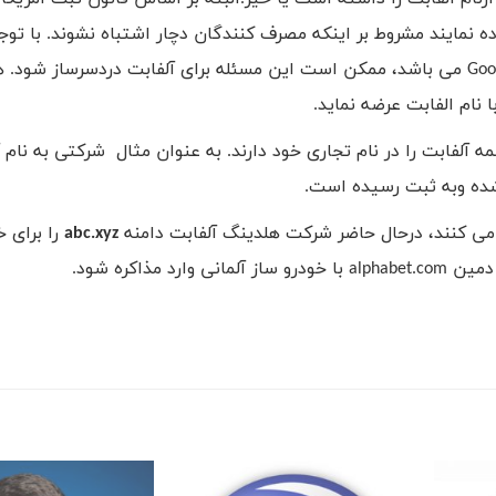
 نمایند مشروط بر اینکه مصرف کنندگان دچار اشتباه نشوند. با توجه
Goo
می باشد، ممکن است این مسئله برای آلفابت دردسرساز شود. ه
نام الفابت عرضه نماید.
ر دنیا کلمه آلفابت را در نام تجاری خود دارند. به عنوان مثال شرکتی به نام 
ی کنند، درحال حاضر شرکت هلدینگ آلفابت دامنه
abc.xyz
را برای خ
د دمین
alphabet.com
با خودرو ساز آلمانی وارد مذاکره شود.