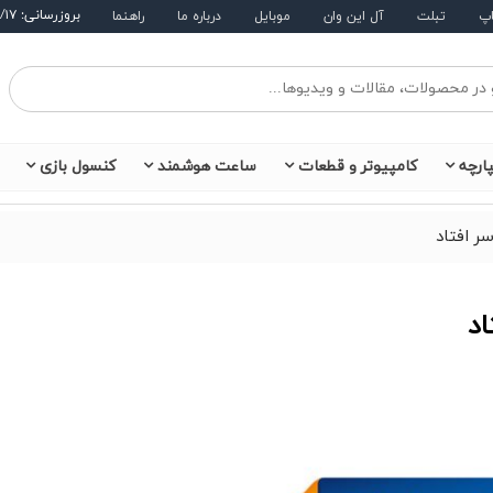
بروزرسانی: ۱۴۰۵/۵/۱۷
اپ
تبلت
آل این وان
موبایل
درباره ما
راهنما
ارچه
کامپیوتر و قطعات
ساعت هوشمند
کنسول بازی
ر افتاد
اد