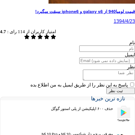
میگیرد!
13
امتیاز کاربران از
114
رای :
4.7
به این نظر را از طریق ایمیل به من اطلاع بده
ه ترین خبرها
حذف ۶۰۰ اپلیکیشن از پلی استور گوگل
معرفی پرچم دار شیائومی Mi 10 و Mi 10 Pro