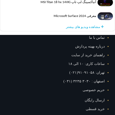
آنباکسینگ لپ تاپ MSI Titan 18 hx 14VIG
معرفی Microsoft Surface 2024
مشاهده ویدیو های بیشتر
س با ما
اره بهینه پردازش
نمای خرید از سایت
ت کاری: ۱۰ الی ۱۸
۹۱۰۹۱۰۵۸(۰۲۱)
: ۳۰۳۰ ۳۲۳۵ (۰۳۱)
یم خصوصی
ال رایگان
ید قسطی