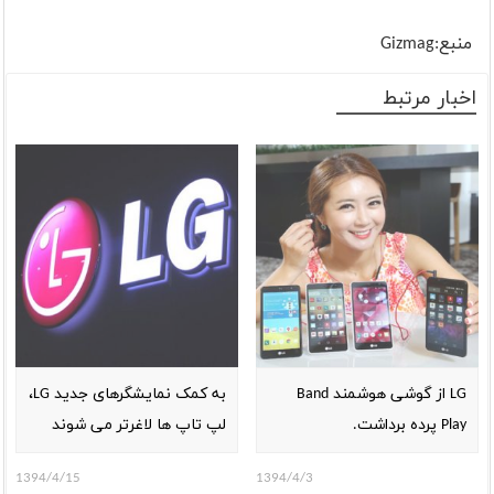
منبع:Gizmag
اخبار مرتبط
LG از گوشی هوشمند Band
به کمک نمایشگرهای جدید LG،
Play پرده برداشت.
لپ تاپ ها لاغرتر می شوند
1394/4/15
1394/4/3