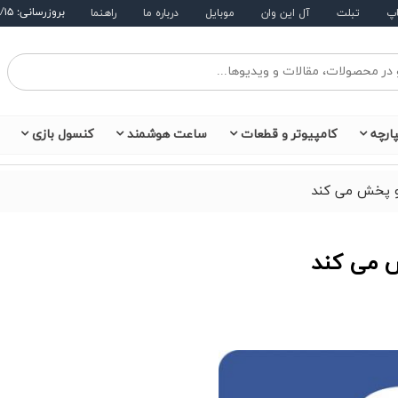
بروزرسانی: ۱۴۰۵/۵/۱۵
اپ
تبلت
آل این وان
موبایل
درباره ما
راهنما
ارچه
کامپیوتر و قطعات
ساعت هوشمند
کنسول بازی