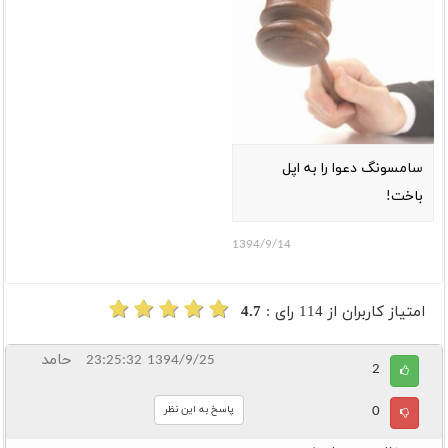
سامسونگ دعوا را به اپل
باخت!
1394/9/14
امتیاز کاربران از
114
رای :
4.7
1394/9/25 23:25:32
حامد
2
0
پاسخ به این نظر