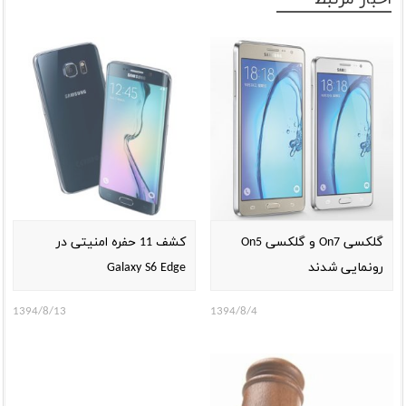
گلکسی On7 و گلکسی On5
کشف 11 حفره امنیتی در
رونمایی شدند
Galaxy S6 Edge
1394/8/13
1394/8/4