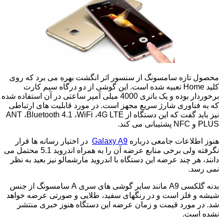
زه سامسونگ از سنسور اثر انگشت بهره می برد که روی
H
تعبیه شده است. این گوشی از دو درگاه سیم کارت
برخوردار بوده و یک باتری 4000 میلی آمپر ساعتی در آن استفاده شده
اوری شارژ سریع مجهز است. در مورد قابلیت های ارتباطی
گفت که این دستگاه از
4G LTE
،
WiFi
،
Bluetooth 4.1
،
ANT
NFC
پشتیبانی می کند.
اعات جامعی درباره
Galaxy A9
در اختیار رسانه ها قرار
نگرفته ولی برخی منابع عرضه آن را به همراه اندروید 5.1 محتمل می
 چند عرضه این دستگاه با اندروید مارشمالو نیز بعید به نظر
.
کسی
A9
مانند سایر گوشی های سری
A
سامسونگ از جنس
لز است و در رنگهای سفید، طلایی و صورتی عرضه خواهد
ورد قیمت و زمان عرضه این دستگاه هنوز خبری منتشر
ت.