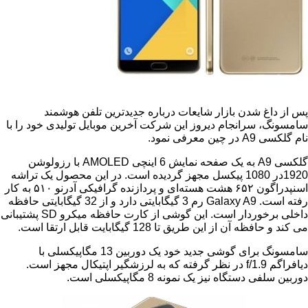
غ شدن بازار شایعات درباره جدیدترین تلفن هوشمند
 سرانجام دیروز این شرکت آخرین موبایل تولیدی خود را با
سی
A9
در چین معرفی نمود.
A
به یک صفحه نمایش 6 اینچی
AMOLED
با رزولوشن
1920در 1080 پیکسل مجهز گردیده است. در این محصول یک تراشه
اسنپدراگون ۶۵۲ هشت هسته‌ای و پردازنده‌ گرافیکی آدرنو ۵۱۰ به کار
ت.
Galaxy A9
رم 3 گیگابایتی دارد و از 32 گیگابایتی حافظه
خوردار است. این گوشی از کارت حافظه میکرو
SD
پشتیبانی
آن از این طریق تا 128 گیگابایت قابل ارتقا است.
سامسونگ برای گوشی جدید خود یک دوربین 13 مگاپیکسلی با
f/1.9
در نظر گرفته که به لرزشگیر اپتیکال مجهز است.
دستگاه نیز یک نمونه 8 مگاپیکسلی است.