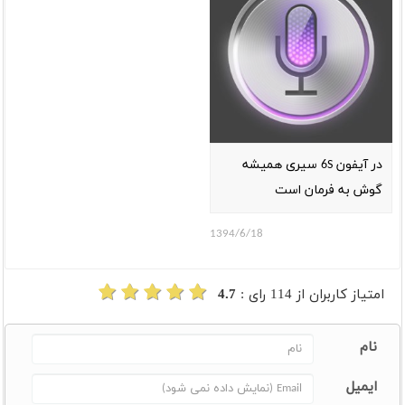
در آیفون 6S سیری همیشه
گوش به فرمان است
1394/6/18
امتیاز کاربران از
114
رای :
4.7
نام
ایمیل