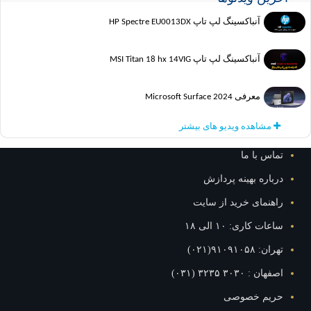
آنباکسینگ لپ تاپ HP Spectre EU0013DX
آنباکسینگ لپ تاپ MSI Titan 18 hx 14VIG
معرفی Microsoft Surface 2024
مشاهده ویدیو های بیشتر
س با ما
اره بهینه پردازش
نمای خرید از سایت
ت کاری: ۱۰ الی ۱۸
۹۱۰۹۱۰۵۸(۰۲۱)
: ۳۰۳۰ ۳۲۳۵ (۰۳۱)
یم خصوصی