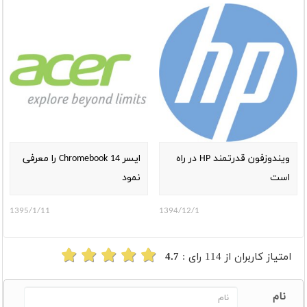
ویندوزفون قدرتمند HP در راه
ایسر Chromebook 14 را معرفی
است
نمود
1395/1/11
1394/12/1
امتیاز کاربران از
114
رای :
4.7
نام