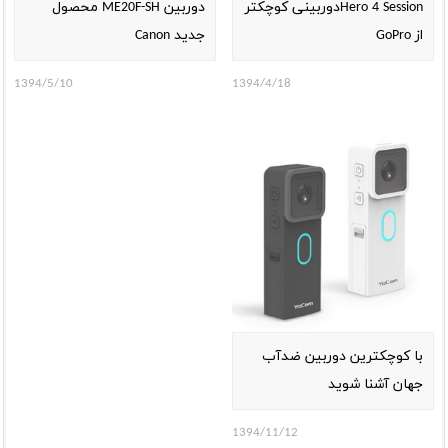
Hero 4 Sessionدوربینی کوچکتر
دوربین ME20F-SH محصول
از GoPro
جدید Canon
1394/5/10
1394/4/18
با کوچکترین دوربین ضدآب
جهان آشنا شوید
1394/11/12