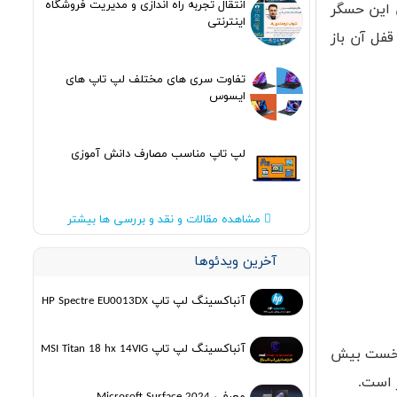
انتقال تجربه راه اندازی و مدیریت فروشگاه
 این حسگر
اینترنتی
فل آن باز
تفاوت سری های مختلف لپ تاپ های
ایسوس
لپ تاپ مناسب مصارف دانش آموزی
مشاهده مقالات و نقد و بررسی ها بیشتر
آخرین ویدئوها
آنباکسینگ لپ تاپ HP Spectre EU0013DX
آنباکسینگ لپ تاپ MSI Titan 18 hx 14VIG
 است در دو ماهه نخست بیش