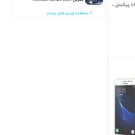
معرفی Microsoft Surface 2024
مشخصات فنی گلکسی نوت 7 که تاکنون منتشر شده عبارتند از: نمایشگر خمیده ۵.۸ اینچی سوپر امولد با رزولوشن ۲٫۵۶۰ ×۱٫۴۴۰ پیکسل ،
مشاهده ویدیو های بیشتر