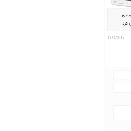
ادی
1395/3/18