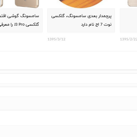
پرچمدار بعدی سامسونگ، گلکسی
سامسونگ گوشی اقتص
نوت 7 اج نام دارد
گلکسی J3 Pro را معرفی کرد
1395/3/12
1395/2/2