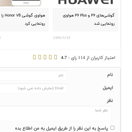
گوشی‌های P9 و P9 Plus هواوی
هواوی گوشی Honor V8 را
رونمایی شد
رونمایی کرد
2
1395/1/19
امتیاز کاربران از
114
رای :
4.7
نام
ایمیل
نظر
پاسخ به این نظر را از طریق ایمیل به من اطلاع بده