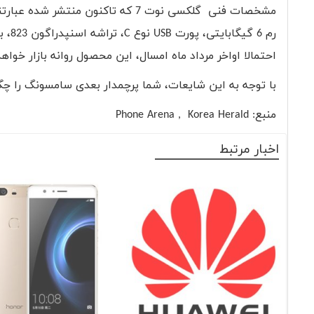
رم 6 گیگابایتی، پورت USB نوع C، تراشه اسنپدراگون 823، باتری 4000 میلی آمپر ساعتی، دوربین دوگانه و اسکنر قرنیه چشم.
احتمالا اواخر مرداد ماه امسال، این محصول روانه بازار خواه
با توجه به این شایعات، شما پرچمدار بعدی سامسونگ را چگو
منبع: Phone Arena , Korea Herald
اخبار مرتبط