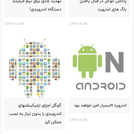
پاداش گوگل در قبال یافتن
تهدید جدی برای نیم میلیارد
باگ های اندروید
دستگاه اندرویدی!
1394/12/16
1394/3/28
اندروید Nبسیار امن خواهد بود
گوگل اجرای اپلیکیشنهای
اندرویدی را بدون نیاز به نصب
1395/2/20
ممکن کرد