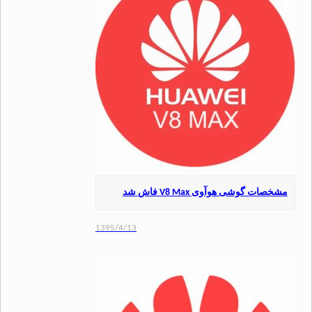
ت گوشی هوآوی V8 Max فاش شد
1395/4/13