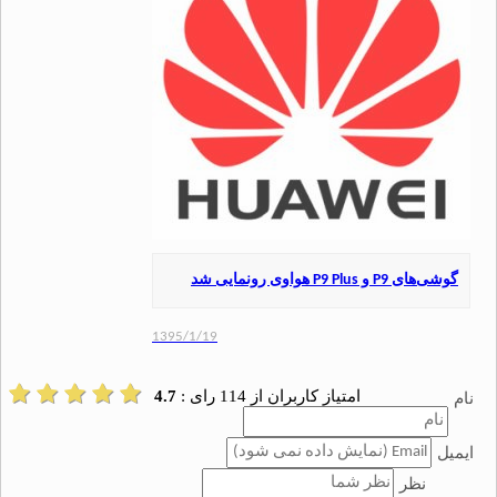
و P9 Plus هواوی رونمایی شد
1395/1/19
امتیاز کاربران از
114
رای :
4.7
نظر