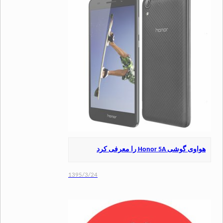
شی Honor 5A را معرفی کرد
1395/3/24