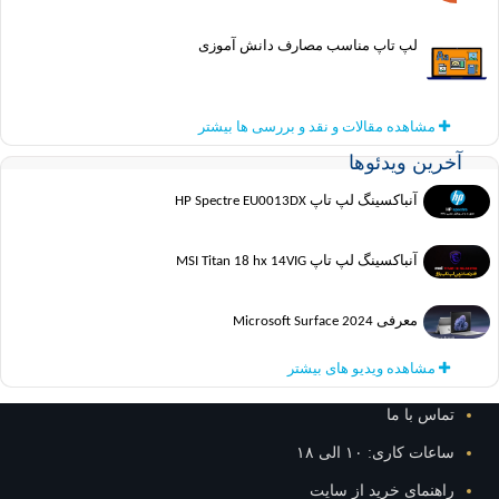
لپ تاپ مناسب مصارف دانش آموزی
مشاهده مقالات و نقد و بررسی ها بیشتر
ین ویدئوها
آنباکسینگ لپ تاپ HP Spectre EU0013DX
آنباکسینگ لپ تاپ MSI Titan 18 hx 14VIG
معرفی Microsoft Surface 2024
مشاهده ویدیو های بیشتر
س با ما
ت کاری: ۱۰ الی ۱۸
نمای خرید از سایت