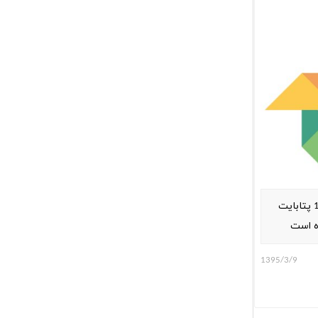
گوگل فتوز تاکنون 13.7 پتابایت
ده است
1395/3/9