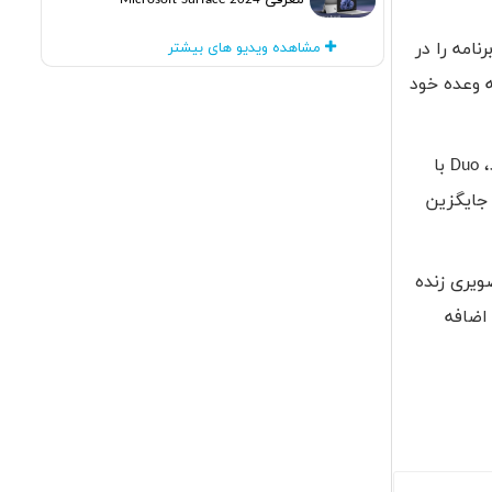
معرفی Microsoft Surface 2024
امه را در
مشاهده ویدیو های بیشتر
 وعده خود
،
Duo
با
 جایگزین
ویری زنده
اضافه