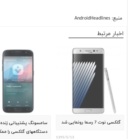
منبع:
AndroidHeadlines
اخبار مرتبط
گلکسی نوت 7 رسما رونمایی شد
سامسونگ پشتیبانی زنده ا
دستگاههای گلکسی را ممک
1395/5/13