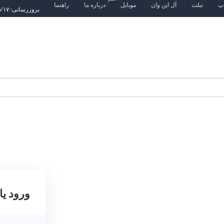
اپ
تبلت
آل این وان
موبایل
درباره ما
راهنما
بروزرسانی: ۱۴۰۵/۵/۱۷
ورود یا