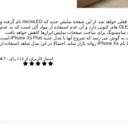
علاوه بر این فناوری های جدید، اپل در حال کار روی فناوری جدید دیگری برای صفحه نمایش هاست که نهایتا جایگزین صفحات نمایش OLED فعلی خواهد شد. از این صفحه نمایش جدید که microLED نام گرفته و
در حال آماده سازی برای انتشار در آینده ای نزدیک است ابتدا در اپل واچ استفاده خواهد شد. این فناوری جدید یک مزیت عمده نسبت به OLED های کنونی دارد و آن عدم استفاده از مواد آلی است که به عدم
با نگاهی به طرح های کوتاه مدت اپل، شایعاتی در مورد وجود برنامه هایی برای ارائه طیف گسترده ای از ابزارهای OLED از سوی این شرکت به گوش می رسد که شروع آنها با مدل جدید iPhone Xs Plus است
که مجهز به صفحه نمایشی ۶.۵ اینچی خواهد بود. انتظار می رود اپل دستی به سر و روی آیفون X که سال گذشته عرضه شد کشیده و آن را با نام iPhone Xs روانه بازار نماید. احتمالا در این مدل شاهد استفاده از
امتیاز کاربران از
114
رای :
4.7