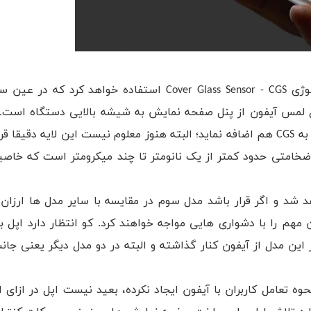
گفته می شود صفحه نمایش این مدل 6.1 اینچی از تکنولوژی Cover Glass Sensor - CGS استفاده خوا
ژول لمس آیفون از پنل صفحه نمایش به شیشه بالایی دستگاه است. 
اظهارات اپل، این شرکت قصد دارد یک ”حسگر لایه نازک“ را به CGS هم اضافه نماید؛ البته هنوز معلوم نیست این لای
ک، لایه ای از مواد با ضخامتی حدود کمتر از یک نانومتر تا چند میکرومتر است که 
شد و اگر قرار باشد مدل سوم در مقایسه با سایر مدل ها ارزان 
 مهم را با دشواری هایی مواجه خواهند کرد. کو انتظار دارد اپل ب
نمایش جدید ویژگی لمس 3 بعدی را در این مدل از آیفون کنار گذاشته و البته در دو مدل دیگر یعن
شمگیری در نحوه تعامل کاربران با آیفون ایجاد نکرده، بعید نیست اپل در ازای