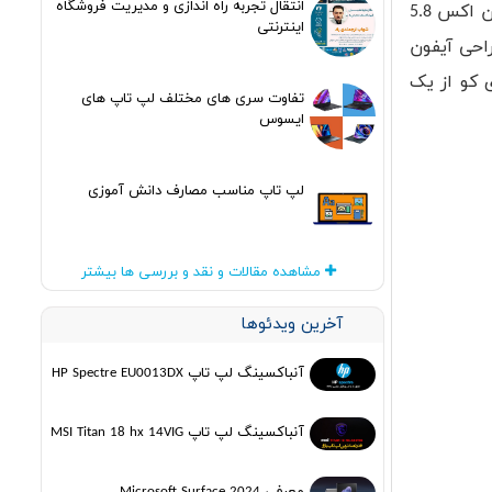
انتقال تجربه راه اندازی و مدیریت فروشگاه
کو اوایل سال جاری پیش بینی کرده بود در سال 2018 شاهد عرضه سه مدل جدید از آیفون خواهیم بود: مدل بهبود یافته آیفون اکس 5.8
اینترنتی
دل سومی که از طراحی آیفون
فته های کو از یک
تفاوت سری های مختلف لپ تاپ های
ایسوس
لپ تاپ مناسب مصارف دانش آموزی
مشاهده مقالات و نقد و بررسی ها بیشتر
آخرین ویدئوها
آنباکسینگ لپ تاپ HP Spectre EU0013DX
آنباکسینگ لپ تاپ MSI Titan 18 hx 14VIG