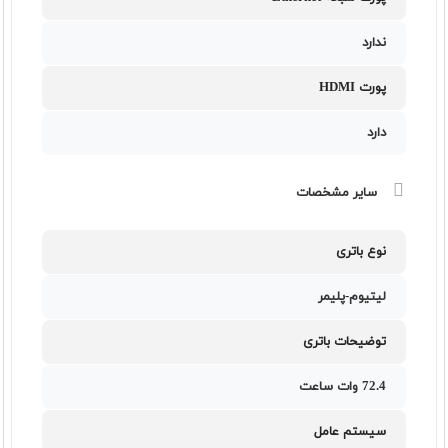
ندارد
پورت HDMI
دارد
سایر مشخصات
نوع باتری
لیتیوم-پلیمر
توضیحات باتری
72.4 وات ساعت
سیستم عامل