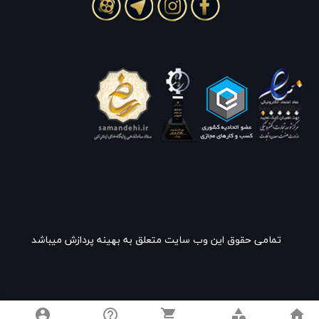
تمامی حقوق این وب سایت متعلق به بهینه پردازش میباشد
account_circle
help_outline
shopping_cart
category
home