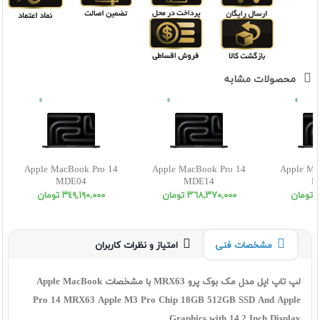
محصولات مشابه
Apple MacBook Pro 14
Apple MacBook Pro 14
Apple Ma
MDE04
MDE14
M
ن
٣٦٨,٣٧٠,٠٠٠ تومان
٣٤٩,١٩٠,٠٠٠ تومان
مشخصات فنی
امتیاز و نظرات کاربران
لپ تاپ اپل مدل مک بوک پرو MRX63 با مشخصات Apple MacBook
Pro 14 MRX63 Apple M3 Pro Chip 18GB 512GB SSD And Apple
Graphics with 14.2 Inch Display