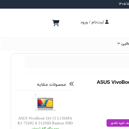
ثبت‌نام / ورود
انبی
ASUS VivoBoo
محصولات مشابه
ASUS VivoBook GO 15 L1504FA
R3 7320U 8 512SSD Radeon FHD