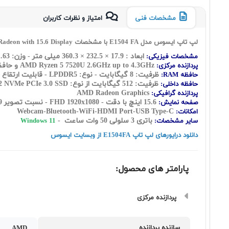
مشخصات فنی
امتیاز و نظرات کاربران
لپ تاپ ایسوس مدل E1504 FA با مشخصات Asus Vivobook GO 15 E1504FA Ryzen 5 7520U 8GB 512GB SSD Radeon with 15.6 Display
ابعاد : 17.9 × 232.5 × 360.3 میلی متر - وزن: 1.63 کیلوگرم
مشخصات فیزیکی:
2.6GHz up to 4.3GHz و
AMD Ryzen 5 7520U
حافظه کش:
پردازنده مرکزی:
ظرفیت: 8 گیگابایت - نوع: LPDDR5 - قابلیت ارتقاع حافظه رم ندارد
حافظه RAM:
ظرفیت: 512 گیگابایت از نوع: M.2 NVMe PCIe 3.0 SSD
حافظه داخلی:
AMD Radeon Graphics
پردازنده گرافیکی:
15.6 اینچ با دقت - FHD 1920x1080 - نسبت تصویر 16:9
صفحه نمایش:
Webcam-Bluetooth-WiFi-HDMI Port-USB Type-C
امکانات:
باتری 3 سلولی 50 وات ساعت -
سایر مشخصات:
Windows 11
دانلود درایورهای لپ تاپ E1504FA از وبسایت ایسوس
پارامتر های محصول:
پردازنده مرکزی
سازنده پردازنده
AMD