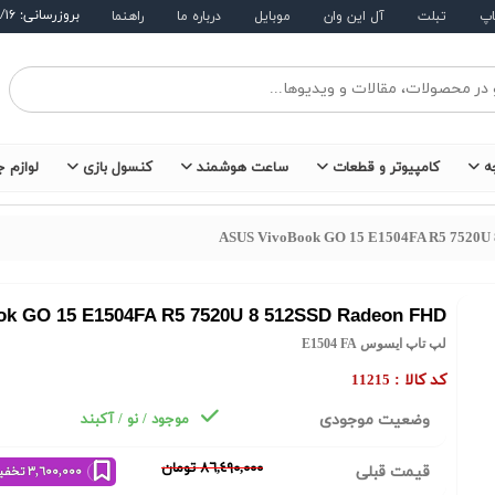
بروزرسانی: ۱۴۰۵/۵/۱۶
اپ
تبلت
آل این وان
موبایل
درباره ما
راهنما
ه
کامپیوتر و قطعات
ساعت هوشمند
کنسول بازی
لوازم ج
ASUS VivoBook GO 15 E1504FA R5 7520U
k GO 15 E1504FA R5 7520U 8 512SSD Radeon FHD
لپ تاپ ایسوس E1504 FA
کد کالا :
11215
وضعیت موجودی
موجود / نو / آکبند
٨٦,٤٩٠,٠٠٠ تومان
قیمت قبلی
٣,٦٠٠,٠٠٠ تخفیف خرید نقدی