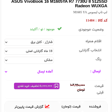
ASUS VivoBook 16 M1605YA R7 7730U 8 512SSD
Radeon WUXGA
لپ تاپ ایسوس M1605 YA
کد کالا :
11484
وضعیت موجودی
موجود / نو / آکبند
اقلام همراه
انتخاب گارانتی
رنگ
ارسال :
١٠٢,٩٩٠,٠٠٠
قیمت
٥,٠٠٠,٠٠٠ تخفیف خرید نقدی
تومان
قبلی
فروشنده
قیمت (تومان)
گزارش قیمت پایین‌تر