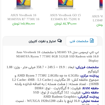
ASUS VivoBook 16
ASUS VivoBook GO 15
ASUS Viv
M1605YA R7 7730U 16
E1504FA R5 7520U 8
L1504FA
512SSD Radeon WUXGA
512SSD Radeon FHD
٨٤,٦٣٠,٠٠٠ تومان
١٠٥,٩٩٠,٠٠٠ تومان
512SSD 
مشخصات فنی
امتیاز و نظرات کاربران
لپ تاپ ایسوس مدل M1605 YA با مشخصات Asus Vivobook 16
M1605YA Ryzen 7 7730U 8GB 512GB SSD Radeon with 16.0
Display
ابعاد : 19.9 × 249.5 × 358.7 میلی متر - وزن: 1.88
مشخصات فیزیکی:
کیلوگرم
2.0GHz up to 4.5GHz و
AMD Ryzen 7 7730U
پردازنده مرکزی:
مجموع حافظه کش: 20 مگابایت (L2 Cache: 4MB - L3 Cache:
16MB)
- تعداد هسته: ( هشت هسته ) به اضافه شانزده رشته
ظرفیت: 8 گیگابایت - نوع: DDR4
حافظه RAM:
ظرفیت: 512 گیگابایت از نوع: SSD
حافظه داخلی:
AMD Radeon Graphics
پردازنده گرافیکی:
16.0 اینچ با دقت WUXGA 1920x1200 - نسبت
صفحه نمایش: