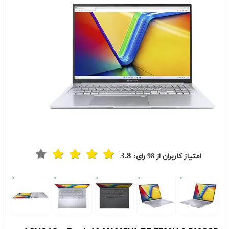
3.8
امتیاز کاربران از
98
رای:
t
Previou