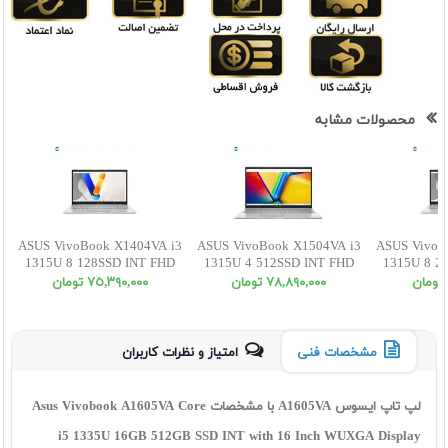
محصولات مشابه
ASUS VivoBook X1404VA i3
ASUS VivoBook X1504VA i3
ASUS VivoB
1315U 8 128SSD INT FHD
1315U 4 512SSD INT FHD
1315U 8 2
٧٨,٨٩٠,٠٠٠ تومان
٧٥,٣٩٠,٠٠٠ تومان
مشخصات فنی
امتیاز و نظرات کاربران
لپ تاپ ایسوس A1605VA با مشخصات Asus Vivobook A1605VA Core
i5 1335U 16GB 512GB SSD INT with 16 Inch WUXGA Display