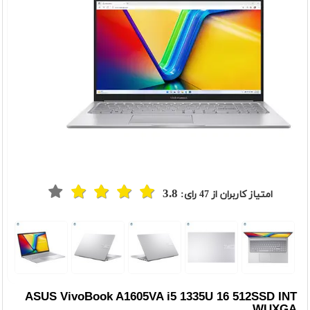
3.8
امتیاز کاربران از
47
رای:
t
Previou
ASUS VivoBook A1605VA i5 1335U 16 512SSD INT
WUXGA