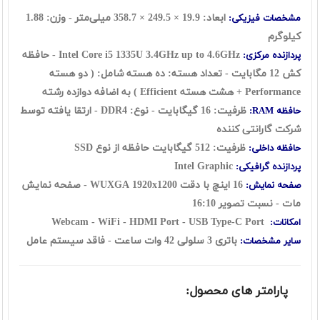
ابعاد:
19.9
×
249.5
×
358.7
میلی‌متر - وزن: 1.88
مشخصات فیزیکی:
کیلوگرم
Intel Core i5 1335U 3.4GHz up to 4.6GHz - حافظه
پردازنده مرکزی:
کش 12 مگابایت - تعداد هسته: ده هسته شامل: ( دو هسته
Performance + هشت هسته Efficient ) به اضافه دوازده رشته
ظرفیت: 16 گيگابايت - نوع: DDR4 - ارتقا یافته توسط
حافظه RAM:
شرکت گارانتی کننده
ظرفیت: 512 گیگابایت حافظه از نوع SSD
حافظه داخلی:
Intel Graphic
پردازنده گرافیکی:
16 اينچ با دقت WUXGA 1920x1200 - صفحه نمایش
صفحه نمایش:
مات - نسبت تصویر 16:10
Webcam - WiFi - HDMI Port - USB Type-C Port
امکانات:
باتری 3 سلولی 42 وات ساعت
- فاقد سیستم عامل
سایر مشخصات:
پارامتر های محصول: