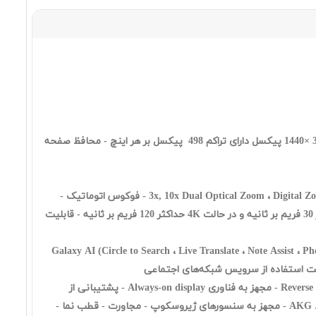
٩٥,٠١٠,٠٠٠ تومان
Samsung Galaxy A56 8 128 5G
٨٣,٩٩٠,٠٠٠ تومان
صفحه نمایش رنگی لمسی با سایز 6.9 اینچ از نوع Quad HD+ Dynamic AMOLED 2X نرخ نوسازی تصویر : 120Hz - رزولوشن 3120 ×1440 پیکسل دارای تراکم 498 پیکسل بر هر اینچ - محافظ صفحه
Samsung Galaxy A36 8 256 5G
Ultra Wide 50MP (ƒ/1.9) - Wide 200MP (ƒ/1.7) - Telephoto 50MP (ƒ/3.4) - Telephoto 10MP (ƒ/2.4) در پشت گوشی - 3x, 10x Dual Optical Zoom ، Digital Zoom up to 100x - فوکوس اتوماتیک -
قابلیت تشخیص چهره (Face Detection) - قابلیت عکاسی HDR - دوربین سلفی: - دوربین سلفی: 12MP ƒ/2.2 - قابلیت فیلمبرداری 8K با حداکثر 30 فریم بر ثانیه و در حالت 4K حداکثر 120 فریم بر ثانیه - قابلیت
٧٩,٨٣٠,٠٠٠ تومان
 دستیار صوتی ‌‌Bixby - پشتیبانی از تکنولوژی UWB (Ultra Wide Band) -پشتیبانی از Galaxy AI (Circle to Search ، Live Translate ، Note Assist ، Photo Assist)
باتری با ظرفیت 5000 میلی‌آمپر ساعت - دارای حسگر اثر انگشت زیر صفحه نمایش - امکان شارژ سریع - قابلیت Reverse Wireless Charge - مجهز به فناوری Always-on display - پشتیبانی از
Samsung Galaxy A36 8 128 5G
فناوری HDR 10+ - مقاوم در برابر گرد و غبار و آب تا عمق 1.5 متر به مدت 30 دقیقه با استاندارد جهانی IP68 - اسپیکر استریو تنظیم شده توسط AKG - مجهز به سنسورهای ژیروسکوپ - مجاورت - قطب نما -