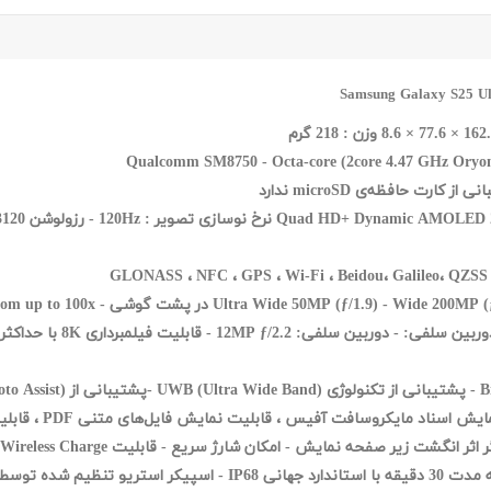
Qualcomm SM8750 - Octa-core (2core 4.47 GHz Oryo
پشتیبانی از Samsung DeX -
ت آفيس ، قابليت نمايش فايل‌های متنی PDF ، قابليت استفاده از سرويس شبکه‌های اجتماعی