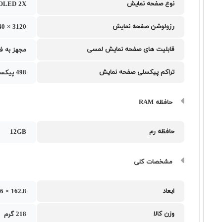
نوع صفحه نمایش
OLED 2X
رزولوشن صفحه نمایش
3120 × 1440 پیکسل
قابلیت های صفحه نمایش لمسی
مجهز به فناوری Always-on display , پشتیبانی از فناوری HDR 10 , نرخ تاز
تراکم پیکسلی صفحه نمایش
498 پیکسل بر اینچ
حافظه RAM
حافظه رم
12GB
مشخصات کلی
ابعاد
162.8 × 77.6 × 8.6
وزن کالا
218 گرم