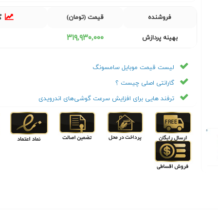
فروشنده
قیمت (تومان)
گ
٣١٩,٩٣٠,٠٠٠
بهینه پردازش
لیست قیمت موبایل سامسونگ
گارانتی اصلی چیست ؟
ترفند هایی برای افزایش سرعت گوشی‌های اندرویدی
Next