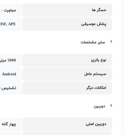
حسگر ها
مجاورت - 
پخش موسیقی
DSF, APE
سایر مشخصات
نوع باتری
5000 میلی‌آمپر ساعت
سیستم عامل
Android
امکانات دیگر
تشخیص اث
دوربین
دوربین اصلی
چهار گانه 200، 50، 50 و 10 مگاپیکسل