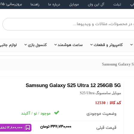
بروزرسانی: ۱۴۰۵/۵/۱۵
اپ
تبلت
آل این وان
موبایل
درباره ما
راهنما
کامپیوتر و قطعات
ساعت هوشمند
کنسول بازی
لوازم جانب
Samsung Galaxy S
Samsung Galaxy S25 Ultra 12 256GB 5G
موبایل سامسونگ S25 Ultra
کد کالا :
12530
وضعیت موجودی
موجود / نو / آکبند
٣٣٢,٧٣٠,٠٠٠ تومان
قیمت قبلی
١٢,٨٠٠,٠٠٠ تخفیف خرید نقدی