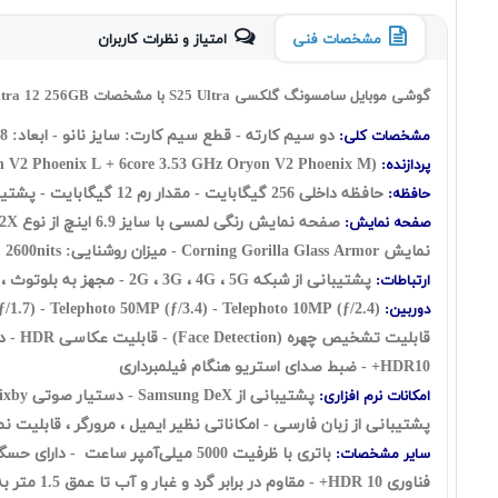
مشخصات فنی
امتیاز و نظرات کاربران
گوشی موبایل سامسونگ گلکسی S25 Ultra با مشخصات Samsung Galaxy S25 Ultra 12 256GB
دو سیم کارته - قطع سیم کارت: سايز نانو - ابعاد: 162.8 × 77.6 × 8.6 وزن : 218 گرم
مشخصات کلی:
n V2 Phoenix L + 6core 3.53 GHz Oryon V2 Phoenix M)
پردازنده:
حافظه‌ داخلی 256 گيگابايت - مقدار رم 12 گيگابايت - پشتیبانی از کارت حافظه‌ی microSD ندارد
حافظه:
صفحه نمایش:
نمایش Corning Gorilla Glass Armor - میزان روشنایی: 2600nits
پشتیبانی از شبکه 2G ، 3G ، 4G ، 5G - مجهز به بلوتوث ، GLONASS ، NFC ، GPS ، Wi-Fi ، Beidou، Galileo، QZSS
ارتباطات:
دوربین:
HDR10+ - ضبط صدای استریو هنگام فیلمبرداری
امکانات نرم افزاری:
پشتیبانی از زبان فارسی - امکاناتی نظیر ايميل ، مرورگر ، قابليت نمايش اسناد مايکروساف
سایر مشخصات: