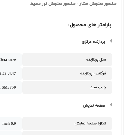
سنسور سنجش فشار - سنسور سنجش نور محیط
پارامتر های محصول:
پردازنده مرکزی
مدل پردازنده
Octa-core
فرکانس پردازنده
4.47, 3.53 گیگاهرتز
چیپ ست
m SM8750
صفحه نمایش
اندازه صفحه نمایش
6.9 inch