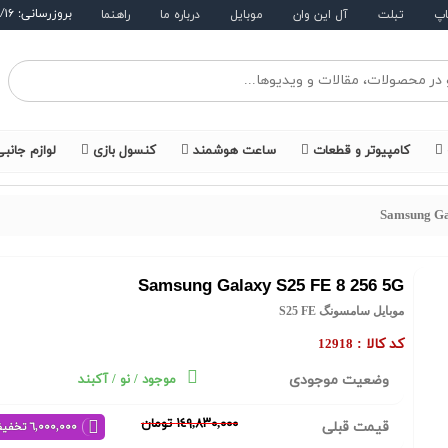
بروزرسانی: ۱۴۰۵/۵/۱۶
اپ
تبلت
آل این وان
موبایل
درباره ما
راهنما
کامپیوتر و قطعات
ساعت هوشمند
کنسول بازی
لوازم جانب
Samsung Ga
Samsung Galaxy S25 FE 8 256 5G
موبایل سامسونگ S25 FE
کد کالا :
12918
وضعیت موجودی
موجود / نو / آکبند
١٤٩,٨٣٠,٠٠٠ تومان
قیمت قبلی
٦,٠٠٠,٠٠٠ تخفیف خرید نقدی