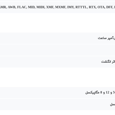
AMR, AWB, FLAC, MID, MIDI, XMF, MXMF, IMY, RTTTL, RTX, OTA, DFF, 
ر انگشت