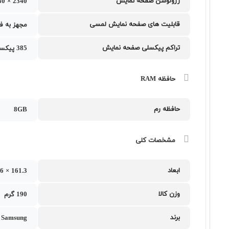
رزولوشن صفحه نمایش
2340 × 1080 پیکسل
قابلیت های صفحه نمایش لمسی
مجهز به فناوری Always-on display , نرخ تازه سازی تصو
تراکم پیکسلی صفحه نمایش
385 پیکسل بر اینچ
حافظه RAM
حافظه رم
8GB
مشخصات کلی
ابعاد
161.3 × 76.6 × 7.4
وزن کالا
190 گرم
برند
Samsung