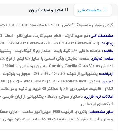
مشخصات فنی
امتیاز و نظرات کاربران
گوشی موبایل سامسونگ گلکسی S25 FE با مشخصات Samsung Galaxy S25 FE 8 256GB
دو سیم کارته - قطع سیم کارت: سايز نانو - ابعاد: 161.3 × 76.6 × 7.4 - وزن : 190 گرم
مشخصات کلی:
720 + 3x2.6GHz Cortex-A720 + 4x1.95GHz Cortex-A520)
پردازنده:
حافظه‌ داخلی 256 گيگابايت - مقدار رم 8 گيگابايت - پشتیبانی از کارت حافظه‌ی microSD ندارد
حافظه:
صفحه نمایش رنگی لمسی با سایز 6.7 اینچ از نوع Dynamic LTPO AMOLED 2X نرخ نوسازی تصویر :
صفحه نمایش:
نمایش Corning Gorilla Glass Victus - میزان روشنایی: 1900nits
پشتیبانی از شبکه 2G ، 3G ، 4G ، 5G - مجهز به بلوتوث ، GLONASS ، NFC ، GPS ، Wi-Fi ، Beidou، Galileo، QZSS
ارتباطات:
Ultra Wide 12MP (ƒ/2.2) - Wide 50MP (ƒ/1.8) - Telephoto 8MP (ƒ/2.4) در پشت گوشی - فوکوس اتوماتیک - قابلیت تشخیص چهره (ection
دوربین:
ƒ/2.2 - قابلیت فیلمبرداری 8K با حداکثر 30 فریم بر ثانیه و در حالت 4K حداکثر 120 فریم بر ثانیه - قابلیت HDR - ضبط صدای استریو هنگام فیلمبرداری - فیلمبرداری آهسته با رزولوشن FHD و 240 فریم بر ثانیه
دستیار صوتی ‌‌Bixby -
امکانات نرم افزاری:
شبکه‌های اجتماعی
سایر مشخصات:
و غبار و آب تا عمق 1.5 متر به مدت 30 دقیقه با استاندارد جهانی IP68 - مجهز به سنسورهای ژیروسکوپ - مجاورت - قطب نما - سنسور سنجش فشار - سنسور سنجش نور محیط