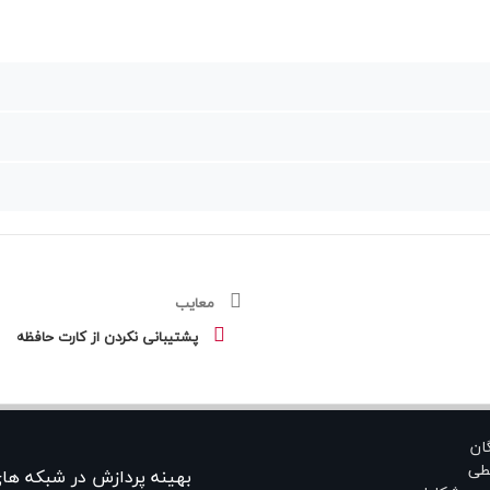
معایب
پشتیبانی نکردن از کارت حافظه
گان
طی
بهينه پردازش در شبکه ها