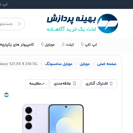
لپ ت
لپ تاپ
تبلت
موبایل
کامپیوتر های یکپارچه
صفحه اصلی
موبايل
موبایل سامسونگ
laxy S25 FE 8 256 5G
اشتراک گذاری
علاقه‌مندی
مقایسه