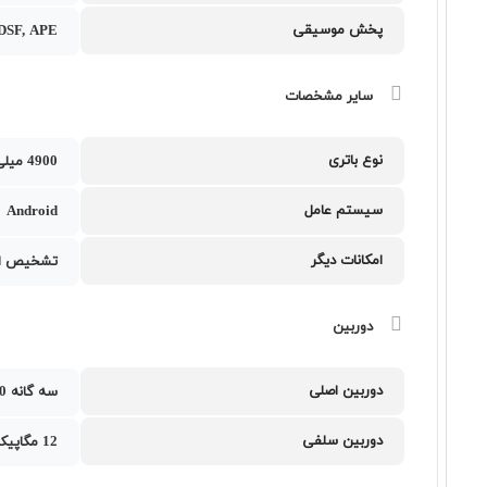
پخش موسیقی
DSF, APE
سایر مشخصات
نوع باتری
4900 میلی‌آمپر ساعت
سیستم عامل
Android
امکانات دیگر
تشخیص اث
دوربین
دوربین اصلی
سه گانه 50 و 12 و 8 مگاپیکسل
دوربین سلفی
12 مگاپیکسل