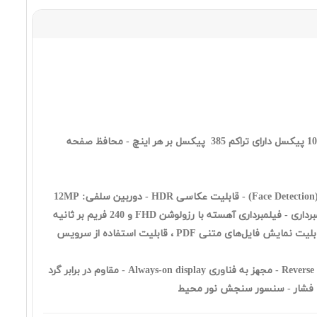
٣٤٨,٤١٠,٠٠٠ تومان
Samsung Galaxy A56 8 128 5G
٨٣,٩٩٠,٠٠٠ تومان
- رزولوشن 2340 ×1080 پیکسل دارای تراکم 385 پیکسل بر هر اینچ - محافظ صفحه
Samsung Galaxy A36 8 256 5G
دوربین سلفی: 12MP
٧٩,٨٣٠,٠٠٠ تومان
پشتیبانی از زبان فارسی - امکاناتی نظیر ايميل ، مرورگر ، قابليت نمايش اسناد مايکروسافت آفيس ، قابليت نمايش فايل‌های متنی PDF ، قابليت استفاده از سرويس
باتری با ظرفیت 4900 میلی‌آمپر ساعت - دارای حسگر اثر انگشت زیر صفحه نمایش - امکان شارژ سریع - قابلیت Reverse Wireless Charge - مجهز به فناوری Always-on display - مقاوم در برابر گرد
Samsung Galaxy A36 8 128 5G