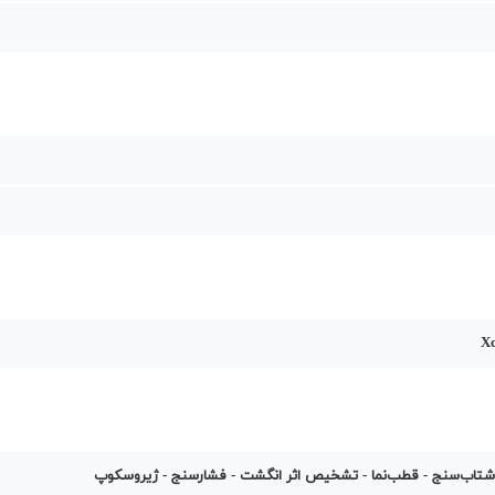
Xc
شتاب‌سنج - قطب‌نما - تشخیص اثر انگشت - فشارسنج - ژیروسکوپ