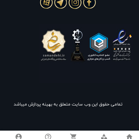
تمامی حقوق این وب سایت متعلق به بهینه پردازش میباشد
account_circle
help_outline
shopping_cart
category
home