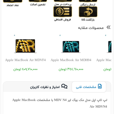
محصولات مشابه
Apple MacBook Air MDVF4
Apple MacBook Air MDH94
Apple MacB
ن
٣٥١,٦١٠,٠٠٠ تومان
٤٠٩,٧١٠,٠٠٠ تومان
مشخصات فنی
امتیاز و نظرات کاربران
لپ تاپ اپل مدل مک بوک ایر MDV N4 با مشخصات Apple MacBook
Air MDVN4