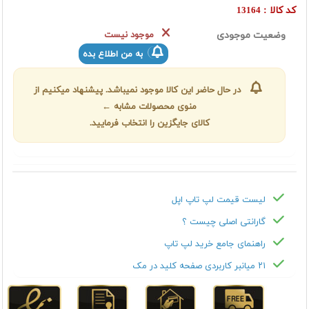
کد کالا :
13164
وضعیت موجودی
موجود نیست
به من اطلاع بده
در حال حاضر این کالا موجود نمیباشد. پیشنهاد میکنیم از
منوی محصولات مشابه ←
کالای جایگزین را انتخاب فرمایید.
لیست قیمت لپ تاپ اپل
گارانتی اصلی چیست ؟
راهنمای جامع خرید لپ تاپ
۲۱ میانبر کاربردی صفحه کلید در مک