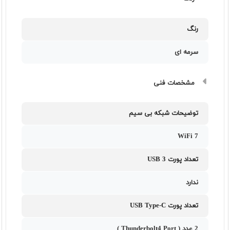
رنگ
سرمه ای
مشخصات فنی
توضیحات شبکه بی سیم
WiFi 7
تعداد پورت USB 3
ندارد
تعداد پورت USB Type-C
2 عدد ( Thunderbolt4 Port )