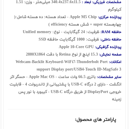
340.4x237.6x11.5 میلی‌متر - وزن: 1.51
مشخصات فیزیکی: ابعاد :
کیلوگرم
Apple M5 Chip - تعداد هسته: ده هسته شامل:(
پردازنده مرکزی:
چهارهسته
super
+ شش هسته
efficiency
)
ظرفیت: 24 گيگابايت - نوع:
Unified memory
حافظه RAM:
ظرفیت: 1000 گيگابايت حافظه SSD
حافظه داخلی:
Apple 10-Core GPU
پردازنده گرافیکی:
15.3 اينچ از نوع Retina با دقت 2880X1864
صفحه نمایش:
Webcam-Backlit Keyboard-WiFi7-Thunderbolt Port
امکانات:
support Display port/USB4-Touch ID-MagSafe 3
باتری 66.5 وات ساعت - Apple Mac OS - حسگر اثر
سایر مشخصات:
انگشت -
دارای 2 درگاه USB-C با پشتیبانی از تاندربولت 4 - قابلیت
خروجی DisplayPort از طریق درگاه USB-C - کیبورد با نور پس
زمینه
پارامتر های محصول: