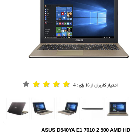
4
امتیاز کاربران از
16
رای:
t
Previou
ASUS D540YA E1 7010 2 500 AMD HD