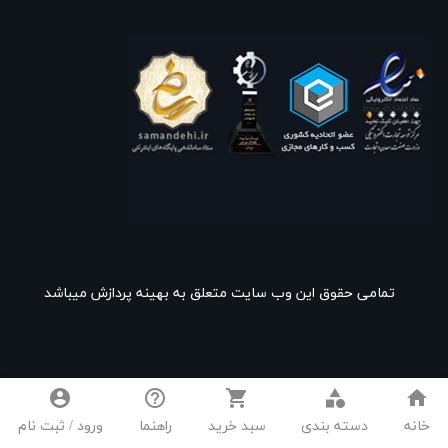
تمامی حقوق این وب سایت متعلق به بهینه پردازش میباشد
account_circle
help_outline
shopping_cart
category
home
خانه
دسته بندی
سبد خرید
راهنما
ورود / ثبت نام