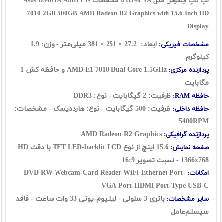
لپ تاپ ایسوس مدل D540 YA با مشخصات Asus D540YA AMD E1-
7010 2GB 500GB AMD Radeon R2 Graphics with 15.6 Inch HD
Display
ابعاد: 27.2 × 251 × 381 ميلی‌متر - وزن: 1.9
مشخصات فيزيکی:
کيلوگرم
AMD E1 7010 Dual Core 1.5GHz و حافظه کش 1
پردازنده مرکزی:
مگابايت
ظرفيت: 2 گيگابايت - نوع: DDR3
حافظه RAM:
ظرفيت: 500 گيگابايت - نوع: هاردديسک - مشخصات:
حافظه داخلی:
5400RPM
AMD Radeon R2 Graphics
پردازنده گرافيکی:
15.6 اينچ از نوع TFT LED-backlit LCD با دقت HD
صفحه نمايش:
1366x768 - نسبت تصوير 16:9
DVD RW-Webcam-Card Reader-WiFi-Ethernet Port-
امکانات:
VGA Port-HDMI Port-Type USB-C
باتری 3 سلولی - ليتيوم-يونی 33 وات ساعت - فاقد
ساير مشخصات:
سیستم‌عامل