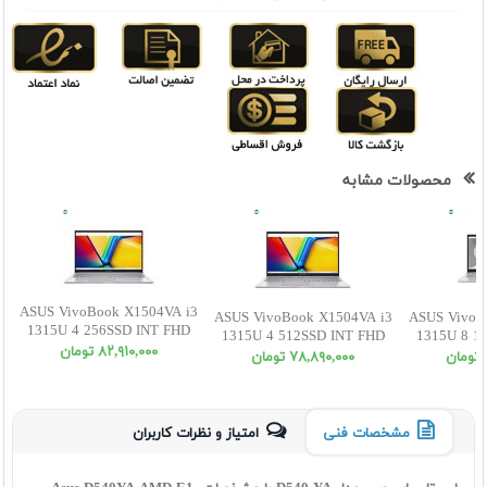
محصولات مشابه
ASUS VivoBook X1504VA i3
ASUS VivoBook X1504VA i3
ASUS VivoB
1315U 4 256SSD INT FHD
1315U 4 512SSD INT FHD
1315U 8 1
٨٢,٩١٠,٠٠٠ تومان
٧٨,٨٩٠,٠٠٠ تومان
مشخصات فنی
امتیاز و نظرات کاربران