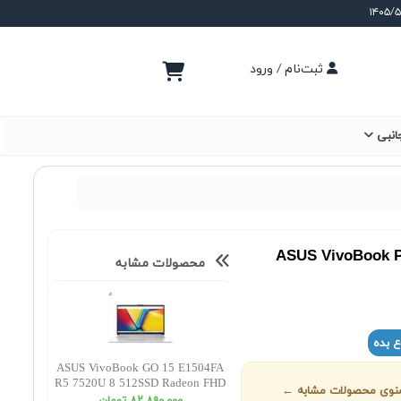
ثبت‌نام / ورود
انبی
ASUS VivoBook P
محصولات مشابه
ع بده
ASUS VivoBook GO 15 E1504FA
R5 7520U 8 512SSD Radeon FHD
ز منوی محصولات مشابه ←