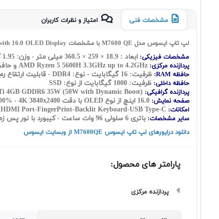
مشخصات فنی
امتیاز و نظرات کاربران
لپ تاپ ایسوس مدل M7600 QE با مشخصات Asus Vivobook Pro 16X OLED M7600QE Ryzen 5 5600H 16GB 1TB SSD 4GB GeForce RTX 3050Ti with 16.0 OLED Display
ابعاد : 18.9 × 259 × 360.5 میلی متر - وزن: 1.95 کیلوگرم
مشخصات فیزیکی:
3.3GHz up to 4.2GHz و حافظه کش : L2 Cache : 3MB - L3 Cache : 16MB - تعداد هسته: ( شش هسته ) به اضافه دوازده رشته
AMD Ryzen 5 5600H
پردازنده مرکزی:
ظرفیت: 16 گیگابایت - نوع: DDR4 - قابلیت ارتقاع رم ندارد
حافظه RAM:
ظرفیت: 1000 گیگابایت از نوع: SSD
حافظه داخلی:
35W (50W with Dynamic Boost)
Nvidia GeForce RTX 3050Ti 4GB GDDR6
پردازنده گرافیکی:
16.0 اینچ از نوع OLED با دقت DCI-P3: 100% - 4K 3840x2400
صفحه نمایش:
Webcam-Bluetooth-Card Reader-WiFi-HDMI Port-FingerPrint-Backlit Keyboard-USB Type-C
امکانات:
باتری 6 سلولی 96 وات ساعت - کیبورد با نور پس زمینه -حسگر اثر انگشت
سایر مشخصات:
دانلود درایورهای لپ تاپ ایسوس M7600QE از وبسایت ایسوس
پارامتر های محصول:
پردازنده مرکزی