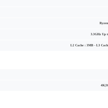
Ryzen
3.3GHz Up 
L2 Cache : 3MB - L3 Cac
4K|3