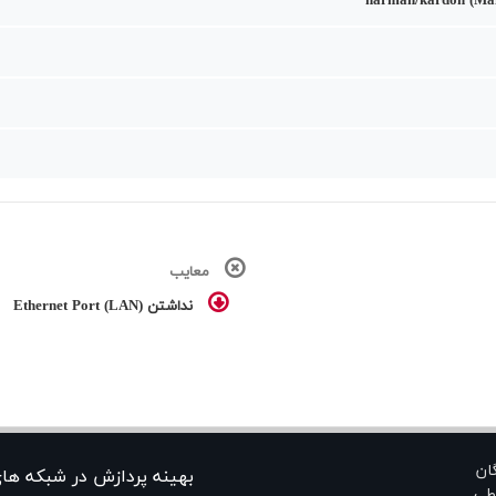
harman/kardon (Ma
معایب
نداشتن Ethernet Port (LAN)
گان
بهينه پردازش در شبکه ها
طی