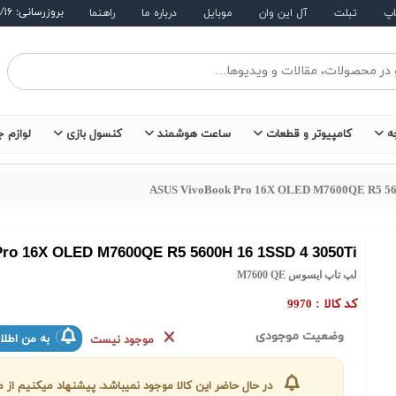
بروزرسانی: ۱۴۰۵/۵/۱۶
اپ
تبلت
آل این وان
موبایل
درباره ما
راهنما
ه
کامپیوتر و قطعات
ساعت هوشمند
کنسول بازی
لوازم ج
ASUS VivoBook Pro 16X OLED M7600QE R5 56
ro 16X OLED M7600QE R5 5600H 16 1SSD 4 3050Ti
لپ تاپ ایسوس M7600 QE
کد کالا :
9970
وضعیت موجودی
به من اطلا
موجود نیست
در حال حاضر این کالا موجود نمیباشد. پیشنهاد میکنیم ا