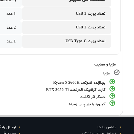
مشخصات کلی اسپیکر
instream)
تعداد پورت USB 3
1 عدد
تعداد پورت USB 2
2 عدد
تعداد پورت USB Type-C
1 عدد
مزایا و معایب
مزایا
پردازنده قدرتمد Ryzen 5 5600H
کارت گرافیک قدرتمند RTX 3050 Ti
حسگر اثر اگشت
کیبورد با نور پس زمینه
تماس با ما
ارسال رای
درباره بهینه پردازش
خرید قس