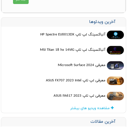
آخرین ویدئوها
آنباکسینگ لپ تاپ HP Spectre EU0013DX
آنباکسینگ لپ تاپ MSI Titan 18 hx 14VIG
معرفی Microsoft Surface 2024
معرفی لپ تاپ ASUS FX707 2023 Intel
معرفی لپ تاپ ASUS FA617 2023
مشاهده ویدیو های بیشتر
آخرین مقالات