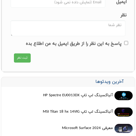
ایمیل
نظر
پاسخ به این نظر را از طریق ایمیل به من اطلاع بده
آخرین ویدئوها
آنباکسینگ لپ تاپ HP Spectre EU0013DX
آنباکسینگ لپ تاپ MSI Titan 18 hx 14VIG
معرفی Microsoft Surface 2024