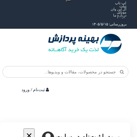
لپ تاپ
تبلت
آل این وان
موبایل
درباره ما
راهنما
بروزرسانی: ۱۴۰۵/۵/۱۵
ثبت‌نام / ورود
×