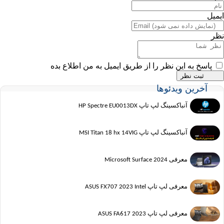
ایمیل
نظر
پاسخ به این نظر را از طریق ایمیل به من اطلاع بده
آخرین ویدئوها
آنباکسینگ لپ تاپ HP Spectre EU0013DX
آنباکسینگ لپ تاپ MSI Titan 18 hx 14VIG
معرفی Microsoft Surface 2024
معرفی لپ تاپ ASUS FX707 2023 Intel
معرفی لپ تاپ ASUS FA617 2023