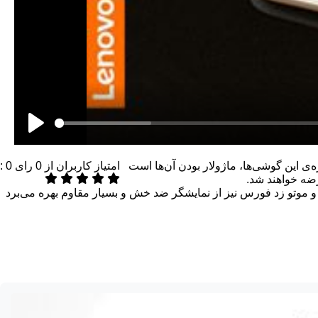
Moto Z Forc) را رونمایی کرد. نکته‌ی برجسته در باره‌ی این گوشی‌ها، ماژولار بودن آن‌ها است
امتیاز کاربران از
0
رای
0
:
رضه خواهند شد.
راه پردازنده‌ی Snapdragon 820 بهره می‌برند. موتو زد تنها ۵.۲ میلی‌متر ضخامت دارد و موتو زد فورس نیز از نمایشگر ضد خش و بسیار مقاوم بهره می‌برد