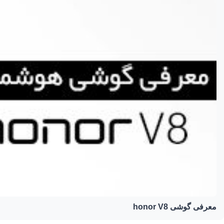
معرفی گوشی honor V8