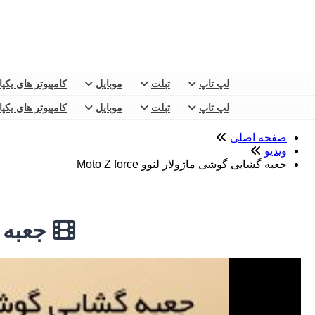
لپ تاپ
تبلت
موبایل
کامپیوتر های یکپ
لپ تاپ
تبلت
موبایل
کامپیوتر های یکپ
صفحه اصلی
ویدیو
جعبه گشایی گوشی ماژولار لنوو Moto Z force
جعبه گشا