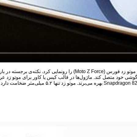
لنوو در خرداد ماه امسال دو گوشی جدید با نام‌های موتو زد (Moto Z) و موتو زد فورس (e
گوشی خود متصل کند. ماژول‌ها در قالب کیس یا کاور برای موتو زد ع
هر دو گوشی جدید لنوو از صفحه نمایش ۵.۵ اینچ به هم