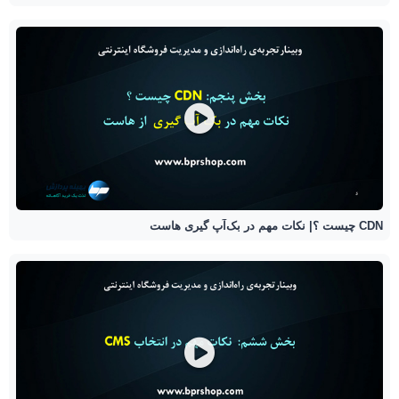
CDN چیست ؟| نکات مهم در بک‌آپ گیری هاست