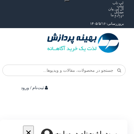
لپ تاپ
تبلت
آل این وان
موبایل
درباره ما
راهنما
بروزرسانی: ۱۴۰۵/۵/۱۶
ثبت‌نام / ورود
×