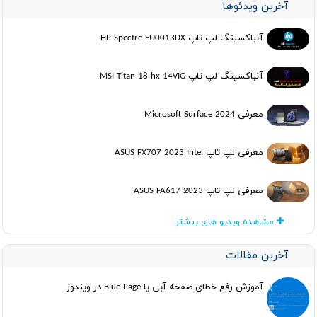
آخرین ویدئوها
آنباکسینگ لپ تاپ HP Spectre EU0013DX
آنباکسینگ لپ تاپ MSI Titan 18 hx 14VIG
معرفی Microsoft Surface 2024
معرفی لپ تاپ ASUS FX707 2023 Intel
معرفی لپ تاپ ASUS FA617 2023
مشاهده ویدیو های بیشتر
آخرین مقالات
آموزش رفع خطای صفحه آبی یا Blue Page در ویندوز