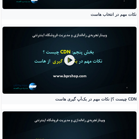
نکات مهم در انتخاب هاست
CDN چیست ؟| نکات مهم در بک‌آپ گیری هاست