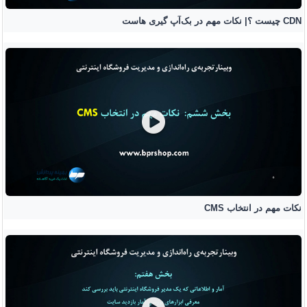
CDN چیست ؟| نکات مهم در بک‌آپ گیری هاست
نکات مهم در انتخاب CMS