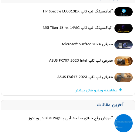
آنباکسینگ لپ تاپ HP Spectre EU0013DX
آنباکسینگ لپ تاپ MSI Titan 18 hx 14VIG
معرفی Microsoft Surface 2024
معرفی لپ تاپ ASUS FX707 2023 Intel
معرفی لپ تاپ ASUS FA617 2023
مشاهده ویدیو های بیشتر
آخرین مقالات
آموزش رفع خطای صفحه آبی یا Blue Page در ویندوز