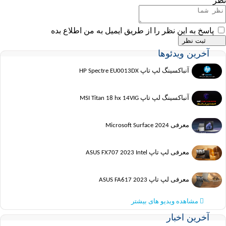
نظر
پاسخ به این نظر را از طریق ایمیل به من اطلاع بده
آخرین ویدئوها
آنباکسینگ لپ تاپ HP Spectre EU0013DX
آنباکسینگ لپ تاپ MSI Titan 18 hx 14VIG
معرفی Microsoft Surface 2024
معرفی لپ تاپ ASUS FX707 2023 Intel
معرفی لپ تاپ ASUS FA617 2023
مشاهده ویدیو های بیشتر
آخرین اخبار