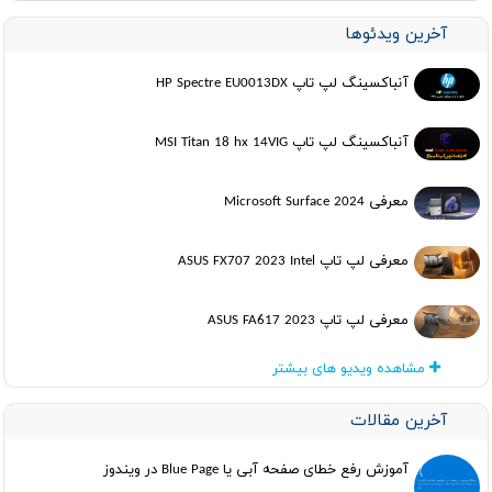
آخرین ویدئوها
آنباکسینگ لپ تاپ HP Spectre EU0013DX
آنباکسینگ لپ تاپ MSI Titan 18 hx 14VIG
معرفی Microsoft Surface 2024
معرفی لپ تاپ ASUS FX707 2023 Intel
معرفی لپ تاپ ASUS FA617 2023
مشاهده ویدیو های بیشتر
آخرین مقالات
آموزش رفع خطای صفحه آبی یا Blue Page در ویندوز